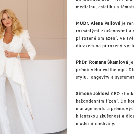
medicínu, estetiku a témat
MUDr. Alena Pallová
je ren
rozsáhlými zkušenostmi a 
přirozené omlazení. Ve své
důrazem na přirozený výsl
PhDr. Romana Škamlová
je
prémiového wellbeingu. D
stylu, longevity a system
Simona Joklová
CEO kliniky
každodenním řízení. Do kon
managementu a prémiových 
klientskou zkušenost a dlo
moderní medicíny.