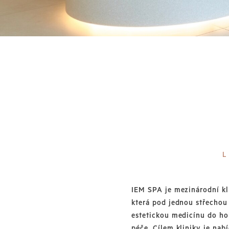
IEM SPA je mezinárodní kl
která pod jednou střechou
estetickou medicínu do ho
péče. Cílem kliniky je nab