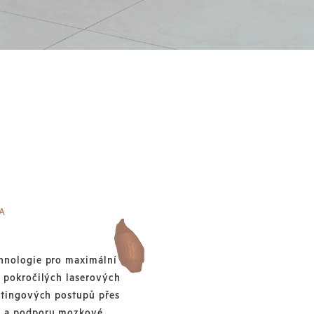
A
chnologie pro maximální
d pokročilých laserových
iftingových postupů přes
u a podporu mozkové