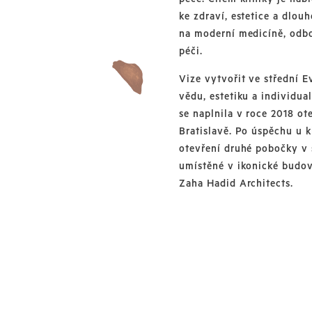
ke zdraví, estetice a dlou
na moderní medicíně, odbo
péči.
Vize vytvořit ve střední E
vědu, estetiku a individua
se naplnila v roce 2018 ot
Bratislavě. Po úspěchu u k
otevření druhé pobočky v
umístěné v ikonické budo
Zaha Hadid Architects.