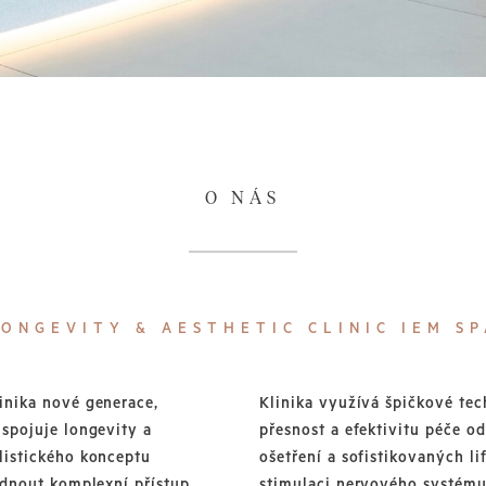
O NÁS
LONGEVITY & AESTHETIC CLINIC IEM SP
inika nové generace,
Klinika využívá špičkové te
 spojuje longevity a
přesnost a efektivitu péče o
listického konceptu
ošetření a sofistikovaných l
ídnout komplexní přístup
stimulaci nervového systém