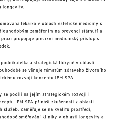
a longevity.
omovaná lékařka v oblasti estetické medicíny s
dlouhodobým zaměřením na prevenci stárnutí a
 praxi propojuje precizní medicínský přístup s
edek.
 podnikatelka a strategická lídryně v oblasti
louhodobě se věnuje tématům zdravého životního
atickému rozvoji konceptu IEM SPA.
 se podílí na jejím strategickém rozvoji i
ceptu IEM SPA přináší zkušenosti z oblasti
služeb. Zaměřuje se na kvalitu prostředí,
uhodobé směřování kliniky v oblasti longevity a