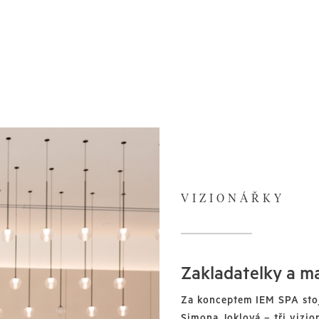
VIZIONÁŘKY
Zakladatelky a ma
Za konceptem IEM SPA sto
Simona Joklová – tři vizio