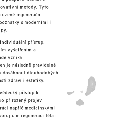
inovativní metody. Tyto
řirozené regenerační
 poznatky s moderními i
upy.
ndividuální přístup.
ním vyšetřením a
ladě vzniká
en je následně pravidelně
em dosáhnout dlouhodobých
ti zdraví i estetiky.
vědecký přístup k
ako přirozený projev
ráci napříč medicínskými
orujícím regeneraci těla i