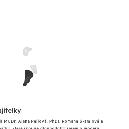
jitelky
jí MUDr. Alena Pallová, PhDr. Romana Škamlová a
nářky, které spojuje dlouhodobý zájem o moderní