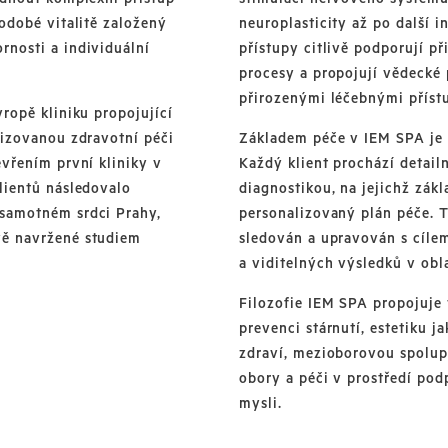
hodobé vitalitě založený
neuroplasticity až po další 
rnosti a individuální
přístupy citlivě podporují p
procesy a propojují vědecké
přirozenými léčebnými příst
vropě kliniku propojující
lizovanou zdravotní péči
Základem péče v IEM SPA je i
evřením první kliniky v
Každý klient prochází detail
lientů následovalo
diagnostikou, na jejichž zák
 samotném srdci Prahy,
personalizovaný plán péče. T
vě navržené studiem
sledován a upravován s cíl
a viditelných výsledků v oblas
Filozofie IEM SPA propojuje 
prevenci stárnutí, estetiku j
zdraví, mezioborovou spolup
obory a péči v prostředí podp
mysli.