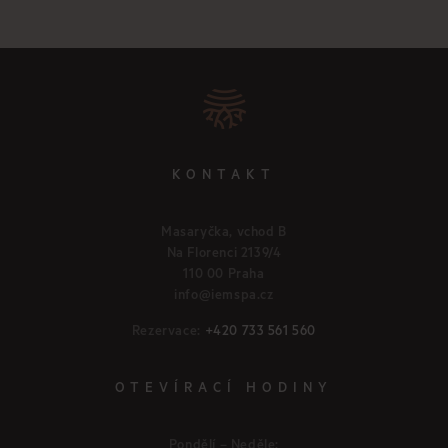
KONTAKT
Masaryčka, vchod B
Na Florenci 2139/4
110 00 Praha
info@iemspa.cz
Rezervace:
+420 733 561 560
OTEVÍRACÍ HODINY
Pondělí – Neděle: