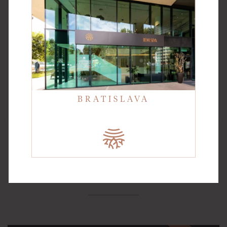
MASSAGE
MANICURE
THERAPY
PEDICURE
BRATISLAVA
SPECIAL OFFERS