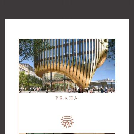
BEAUTY
BODY
TREATMENTS
TREATMENTS
PRAHA
BODY &
HAIR
MIND
TREATMENTS