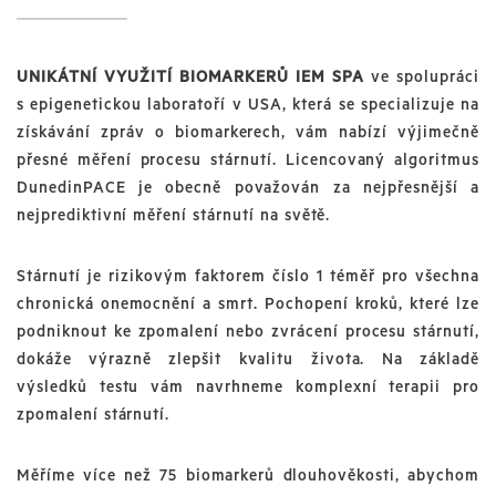
UNIKÁTNÍ VYUŽITÍ BIOMARKERŮ IEM SPA
ve spolupráci
s epigenetickou laboratoří v USA, která se specializuje na
získávání zpráv o biomarkerech, vám nabízí výjimečně
přesné měření procesu stárnutí. Licencovaný algoritmus
DunedinPACE je obecně považován za nejpřesnější a
nejprediktivní měření stárnutí na světě.
Stárnutí je rizikovým faktorem číslo 1 téměř pro všechna
chronická onemocnění a smrt. Pochopení kroků, které lze
podniknout ke zpomalení nebo zvrácení procesu stárnutí,
dokáže výrazně zlepšit kvalitu života. Na základě
výsledků testu vám navrhneme komplexní terapii pro
zpomalení stárnutí.
Měříme více než 75 biomarkerů dlouhověkosti, abychom