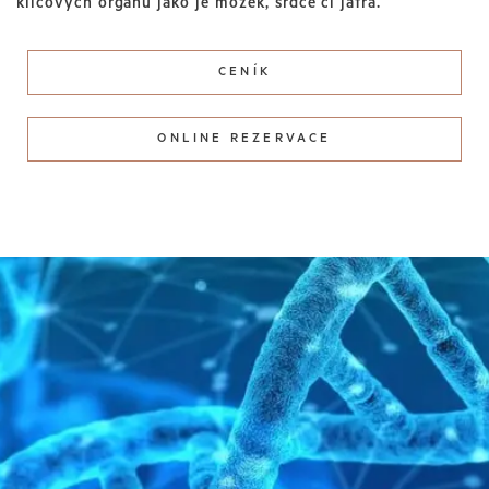
klíčových orgánů jako je mozek, srdce či játra.
CENÍK
ONLINE REZERVACE