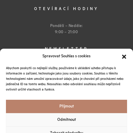
OTEVÍRACÍ HODINY
Pondělí – Neděle:
9:00 – 21:00
NEWSLETTER
Spravovat Souhlas s cookies
Abychom poskytli co nejlepší služby, používáme k ukládání a/nebo přístupu k
informacím o zařízení, technologie jako jsou soubory cookies. Souhlas s těmito
technologiemi nám umožní zpracovávat údaje, jako je chování při procházení nebo
jedinečná ID na tomto webu. Nesouhlas nebo odvolání souhlasu může nepříznivě
ovlivnit určité vlastnosti a funkce.
Instagram
Obchodní podmínky
Ochrana osobních údajů
Příjmout
© 2026 IEM SPA
Všechna práva vyhrazena
Odmítnout
Tato stránka je chráněna sytémem reCAPTCHA od Google s
ochranou
soukromí
a
podmínkami používání
.