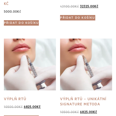
KČ
Original
Current
43100.00
Kč
32325.00
Kč
5000.00
Kč
price
price
PŘIDAT DO KOŠÍKU
was:
is:
PŘIDAT DO KOŠÍKU
43100.00Kč.
32325.00Kč
VÝPLŇ RTŮ
VÝPLŇ RTŮ – UNIKÁTNÍ
SIGNATURE METODA
Original
Current
10500.00
Kč
6825.00
Kč
Original
Current
10500.00
Kč
6825.00
Kč
price
price