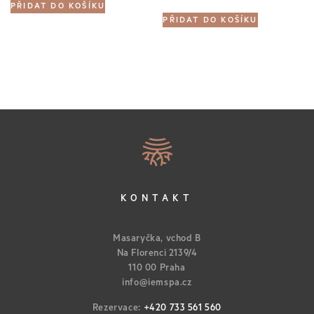
PŘIDAT DO KOŠÍKU
price
price
was:
is:
PŘIDAT DO KOŠÍKU
was:
is:
10500.00Kč.
6825.00Kč.
10500.00Kč.
6825.00Kč.
KONTAKT
Masaryčka, vchod B
Na Florenci 2139/4
110 00 Praha
info@iemspa.cz
Rezervace:
+420 733 561 560