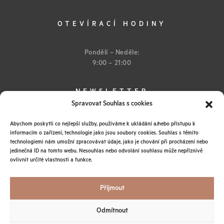
OTEVÍRACÍ HODINY
Pondělí – Neděle:
9:00 – 21:00
NEWSLETTER
Spravovat Souhlas s cookies
Abychom poskytli co nejlepší služby, používáme k ukládání a/nebo přístupu k
informacím o zařízení, technologie jako jsou soubory cookies. Souhlas s těmito
technologiemi nám umožní zpracovávat údaje, jako je chování při procházení nebo
jedinečná ID na tomto webu. Nesouhlas nebo odvolání souhlasu může nepříznivě
ovlivnit určité vlastnosti a funkce.
Instagram
Obchodní podmínky
Ochrana osobních údajů
Příjmout
© 2026 IEM SPA
Všechna práva vyhrazena
Odmítnout
Tato stránka je chráněna sytémem reCAPTCHA od Google s
ochranou