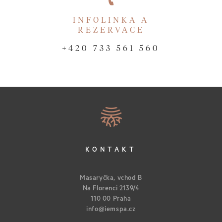
INFOLINKA A
REZERVACE
+420 733 561 560
KONTAKT
Masaryčka, vchod B
Na Florenci 2139/4
110 00 Praha
info@iemspa.cz