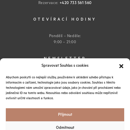
Rezervace:
+420 733 561 560
OTEVÍRACÍ HODINY
Pondělí – Neděle:
9:00 – 21:00
NEWSLETTER
Spravovat Souhlas s cookies
Abychom poskytli co nejlepší služby, používáme k ukládání a/nebo přístupu k
informacím o zařízení, technologie jako jsou soubory cookies. Souhlas s těmito
technologiemi nám umožní zpracovávat údaje, jako je chování při procházení nebo
jedinečná ID na tomto webu. Nesouhlas nebo odvolání souhlasu může nepříznivě
ovlivnit určité vlastnosti a funkce.
Instagram
Obchodní podmínky
Ochrana osobních údajů
Příjmout
© 2026 IEM SPA
Všechna práva vyhrazena
Odmítnout