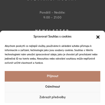
Pondělí – Neděle:
9:00 – 21:00
NEWSLETTER
Spravovat Souhlas s cookies
Abychom poskytli co nejlepší služby, používáme k ukládání a/nebo přístupu k
informacím o zařízení, technologie jako jsou soubory cookies. Souhlas s těmito
technologiemi nám umožní zpracovávat údaje, jako je chování při procházení nebo
jedinečná ID na tomto webu. Nesouhlas nebo odvolání souhlasu může nepříznivě
ovlivnit určité vlastnosti a funkce.
Instagram
Obchodní podmínky
Ochrana osobních údajů
Příjmout
© 2026 IEM SPA
Všechna práva vyhrazena
Odmítnout
Tato stránka je chráněna sytémem reCAPTCHA od Google s
ochranou
soukromí
a
podmínkami používání
.
Zobrazit předvolby