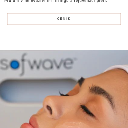
Průlom v neinvazivním liftingu a rejuvenaci pleti.
CENÍK