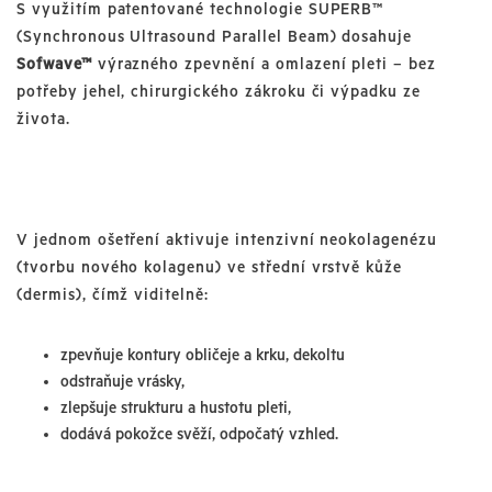
S využitím patentované technologie SUPERB™
(Synchronous Ultrasound Parallel Beam) dosahuje
Sofwave™
výrazného zpevnění a omlazení pleti – bez
potřeby jehel, chirurgického zákroku či výpadku ze
života.
V jednom ošetření aktivuje intenzivní neokolagenézu
(tvorbu nového kolagenu) ve střední vrstvě kůže
(dermis), čímž viditelně:
zpevňuje kontury obličeje a krku, dekoltu
odstraňuje vrásky,
zlepšuje strukturu a hustotu pleti,
dodává pokožce svěží, odpočatý vzhled.